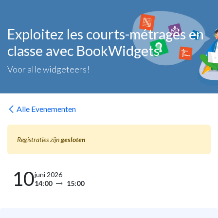
Overslaan naar inhoud
Exploitez les courts-métrages en
classe avec BookWidgets
Voor alle widgeteers!
Alle Evenementen
Registraties zijn
gesloten
10
juni 2026
14:00
15:00