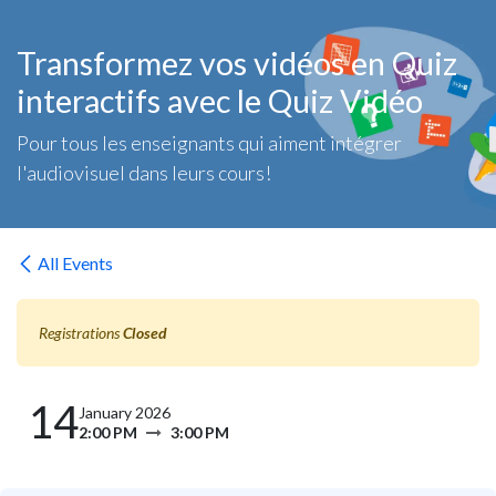
Skip to Content
Transformez vos vidéos en Quiz
interactifs avec le Quiz Vidéo
Pour tous les enseignants qui aiment intégrer
l'audiovisuel dans leurs cours!
All Events
Registrations
Closed
14
January 2026
2:00 PM
3:00 PM