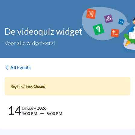
Skip to Content
De videoquiz widget
Voor alle widgeteers!
All Events
Registrations
Closed
14
January 2026
4:00 PM
5:00 PM