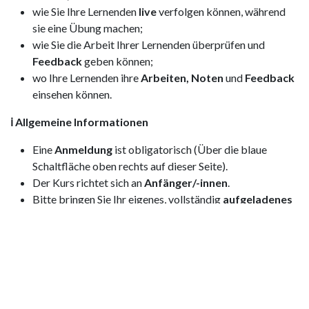
wie Sie Ihre Lernenden
live
verfolgen können, während
sie eine Übung machen;
wie Sie die Arbeit Ihrer Lernenden überprüfen und
Feedback
geben können;
wo Ihre Lernenden ihre
Arbeiten, Noten
und
Feedback
einsehen können.
ℹ️ Allgemeine Informationen
Eine
Anmeldung
ist obligatorisch (Über die blaue
Schaltfläche oben rechts auf dieser Seite).
Der Kurs richtet sich an
Anfänger/-innen
.
Bitte bringen Sie Ihr eigenes, vollständig
aufgeladenes
Gerät
(vorzugsweise einen Laptop) mit.
Sie erhalten eine
Teilnahmebestätigung
.
Ein Catering wird von BookWidgets nicht bereitgestellt.
🏁 Anmeldung
Damit Sie an den Kurs teilnehmen können, ist eine Anmeldung