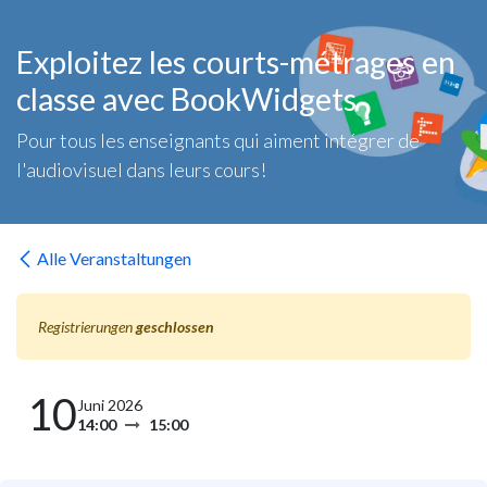
Zum Inhalt springen
Exploitez les courts-métrages en
classe avec BookWidgets
Pour tous les enseignants qui aiment intégrer de
l'audiovisuel dans leurs cours!
Alle Veranstaltungen
Registrierungen
geschlossen
10
Juni 2026
14:00
15:00